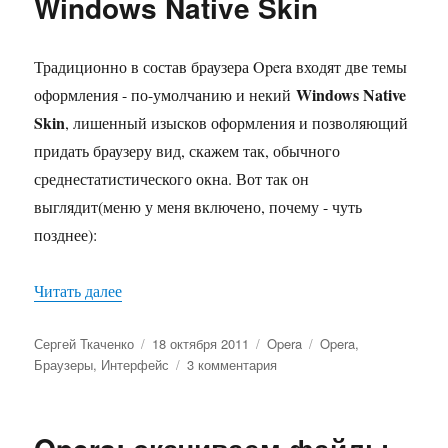
Windows Native Skin
Традиционно в состав браузера Opera входят две темы
Windows Native
оформления - по-умолчанию и некий
Skin
, лишенный изысков оформления и позволяющий
придать браузеру вид, скажем так, обычного
среднестатистического окна. Вот так он
выглядит(меню у меня включено, почему - чуть
позднее):
«Opera — убираем лишнюю прозрачность в теме
Читать далее
Автор
Опубликовано
Рубрики
Метки
Сергей Ткаченко
18 октября 2011
Opera
Opera
,
к
Браузеры
,
Интерфейс
3 комментария
записи
Opera
—
убираем