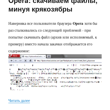
Opera: скачиваем файлы,
лишнюю
минуя крякозябры
прозрачность
в
теме
Opera
Наверняка все пользователи браузера
хотя бы
Windows
раз сталкивались со следующей проблемой - при
Native
Skin
попытке скачивать файл (архив или исполняемый, к
примеру) вместо начала закачки отображается его
содержимое:
«Opera: скачиваем файлы, минуя крякозябры»
Читать далее