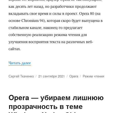
как десять лет назад, но разработчики продолжают
вкладывать свое время и силы в проект. Opera 80 (на
основе Chromium 94), которая скоро будет выпущена в
стабильном канале, наконец-то предлагает
собственную реализацию режима чтения для
улучшения восприятия текста на различных веб-
сайтах.
«Как в Opera включить режим чтения»
Читать далее
Автор
Опубликовано
Рубрики
Метки
Сергей Ткаченко
21 сентября 2021
Opera
Режим чтения
Opera — убираем лишнюю
прозрачность в теме