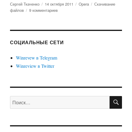
Автор
Опубликовано
Рубрики
Метки
Сергей Ткаченко
14 октября 2011
Opera
Скачивание
к
файлов
9 комментариев
записи
Opera:
скачиваем
файлы,
минуя
СОЦИАЛЬНЫЕ СЕТИ
крякозябры
Winrevew в Telegram
Winreview в Twitter
ПО
Искать: