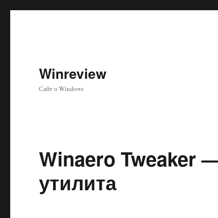
Winreview
Сайт о Windows
Winaero Tweaker 
утилита