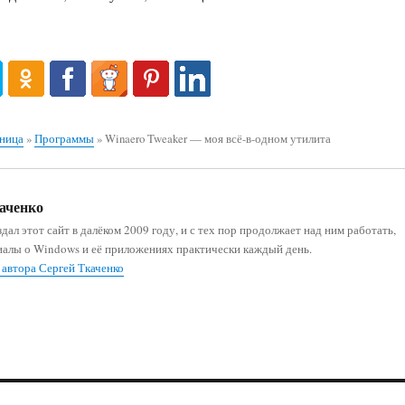
аница
»
Программы
»
Winaero Tweaker — моя всё-в-одном утилита
аченко
дал этот сайт в далёком 2009 году, и с тех пор продолжает над ним работать,
иалы о Windows и её приложениях практически каждый день.
 автора Сергей Ткаченко