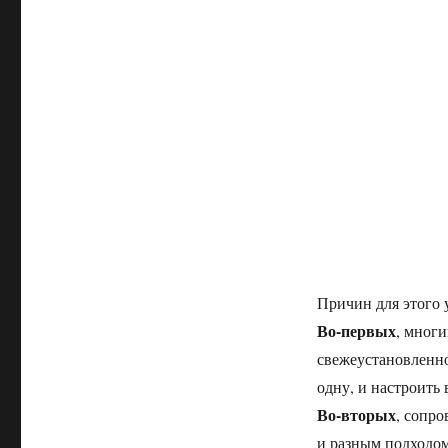
Причин для этого 
Во-первых
, многи
свежеустановленно
одну, и настроить в
Во-вторых
, сопро
и разным подходом.