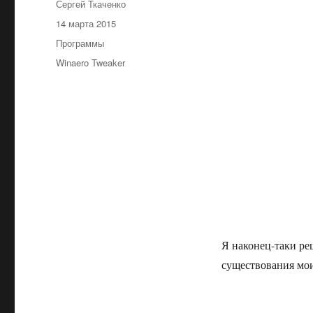
Автор
Сергей Ткаченко
Опубликовано
14 марта 2015
Рубрики
Программы
Метки
Winaero Tweaker
Я наконец-таки реш
существования мои