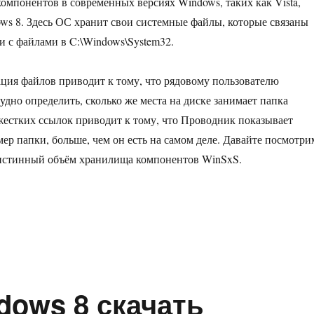
омпонентов в современных версиях Windows, таких как Vista,
ws 8. Здесь ОС хранит свои системные файлы, которые связаны
 с файлами в C:\Windows\System32.
ция файлов приводит к тому, что рядовому пользователю
удно определить, сколько же места на диске занимает папка
естких ссылок приводит к тому, что Проводник показывает
ер папки, больше, чем он есть на самом деле. Давайте посмотри
 истинный объём хранилища компонентов WinSxS.
узнать размер папки WinSxS в Windows 8»
dows 8 скачать