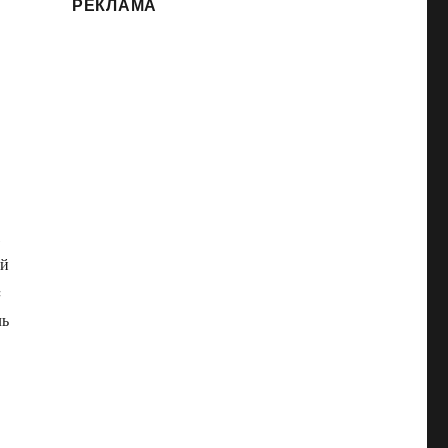
РЕКЛАМА
,
ий
c
ль