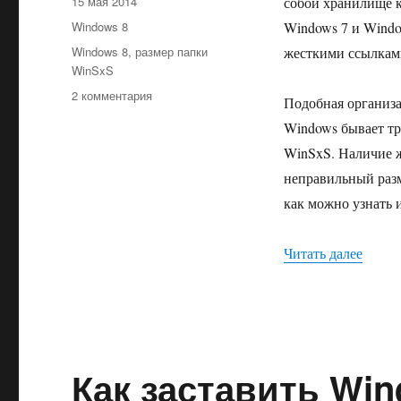
Опубликовано
15 мая 2014
собой хранилище к
Рубрики
Windows 8
Windows 7 и Windo
Метки
Windows 8
,
размер папки
жесткими ссылками
WinSxS
к
2 комментария
Подобная организа
записи
Windows бывает тр
Как
узнать
WinSxS. Наличие ж
размер
неправильный разм
папки
как можно узнать
WinSxS
в
Windows
«Как 
Читать далее
8
Как заставить Win