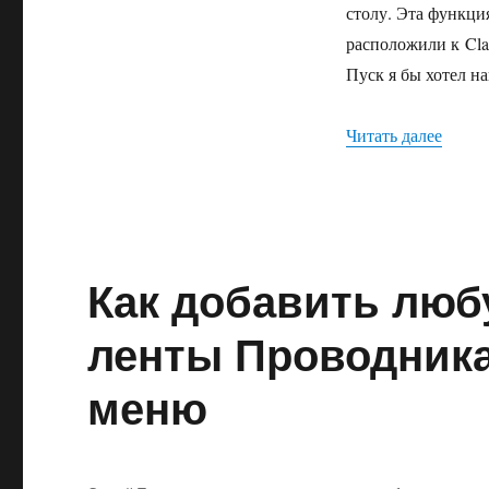
Skin
столу. Эта функци
для
расположили к Clas
Classic
Shell
Пуск я бы хотел на
4
—
«Winae
Читать далее
практически
родное
меню
Пуск
для
Windows
8.1
Как добавить люб
ленты Проводника 
меню