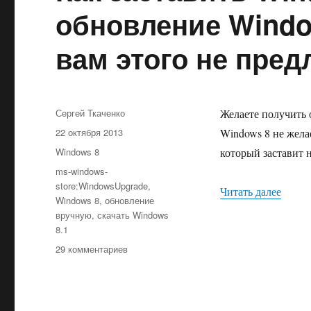
обновление Window
вам этого не пред
Автор
Сергей Ткаченко
Желаете получить о
Опубликовано
22 октября 2013
Windows 8 не жела
Рубрики
Windows 8
который заставит 
Метки
ms-windows-
store:WindowsUpgrade
,
«Как з
Читать далее
Windows 8
,
обновление
вручную
,
скачать Windows
8.1
к
29 комментариев
записи
Как
заставить
Windows