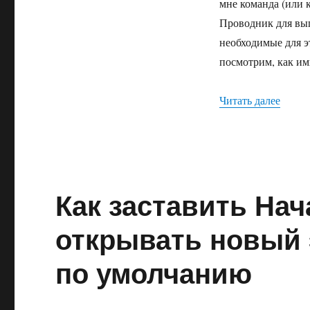
контекстное
мне команда (или 
меню
Проводник для вып
необходимые для э
посмотрим, как им
«Как 
Читать далее
Как заставить На
открывать новый 
по умолчанию