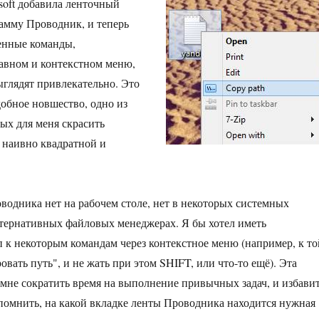
soft добавила ленточный
амму Проводник, и теперь
ленные команды,
авном и контекстном меню,
ыглядят привлекательно. Это
добное новшество, одно из
ых для меня скрасить
 наивно квадратной и
водника нет на рабочем столе, нет в некоторых системных
льтернативных файловых менеджерах. Я бы хотел иметь
 к некоторым командам через контекстное меню (например, к то
вать путь", и не жать при этом SHIFT, или что-то ещё). Эта
мне сократить время на выполнение привычных задач, и избави
помнить, на какой вкладке ленты Проводника находится нужная