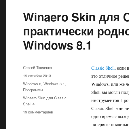
8
скачать
Winaero Skin для C
обновление
Windows
практически родн
8.1,
даже
Windows 8.1
если
она
вам
этого
не
Автор
Сергей Ткаченко
Classic Shell
, если
предлагает!
Опубликовано
19 октября 2013
это отличное решен
Рубрики
Windows 8
,
Windows 8.1
,
Windows, или же ч
Программы
Shell вы могли по
Метки
Winaero Skin для Classic
инструментов Пров
Shell 4
Classic Shell мне 
к
19 комментариев
одно время с выхо
записи
Winaero
впервые появилась