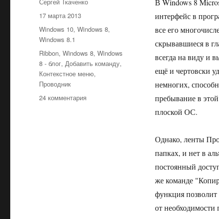
Автор
Сергей Ткаченко
В Windows 8 Micro
Опубликовано
17 марта 2013
интерфейс в прогр
Рубрики
Windows 10
,
Windows 8
,
все его многочис
Windows 8.1
скрывавшиеся в гл
Метки
Ribbon
,
Windows 8
,
Windows
всегда на виду и в
8 - блог
,
Добавить команду
,
ещё и чертовски у
Контекстное меню
,
Проводник
немногих, способн
к
24 комментария
пребывание в этой
записи
плоской ОС.
Как
добавить
любую
Однако, ленты Про
команду
папках, и нет в а
из
постоянный доступ
Ribbon-
ленты
же команде "Копиро
Проводника
функция позволит 
в
от необходимости 
его