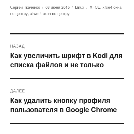
Автор
Опубликовано
Рубрики
Метки
Сергей Ткаченко
03 июня 2015
Linux
XFCE
,
xfce4 окна
по центру
,
xfwm4 окна по центру
Навигация
НАЗАД
по
Как увеличить шрифт в Kodi для
Предыдущая
списка файлов и не только
запись:
записям
ДАЛЕЕ
Как удалить кнопку профиля
Следующая
пользователя в Google Chrome
запись: