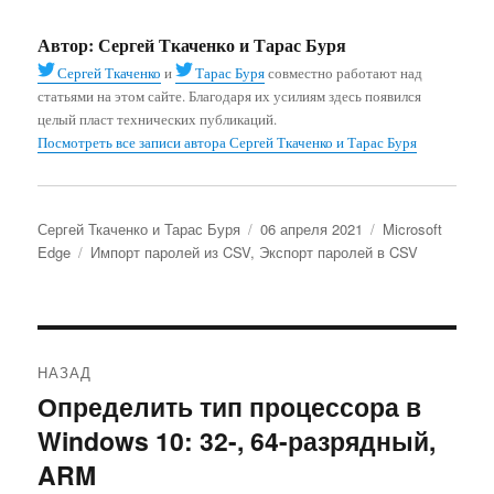
Автор:
Сергей Ткаченко и Тарас Буря
Сергей Ткаченко
и
Тарас Буря
совместно работают над
статьями на этом сайте. Благодаря их усилиям здесь появился
целый пласт технических публикаций.
Посмотреть все записи автора Сергей Ткаченко и Тарас Буря
Автор
Опубликовано
Рубрики
Сергей Ткаченко и Тарас Буря
06 апреля 2021
Microsoft
Метки
Edge
Импорт паролей из CSV
,
Экспорт паролей в CSV
Навигация
НАЗАД
по
Определить тип процессора в
Предыдущая
Windows 10: 32-, 64-разрядный,
запись:
записям
ARM