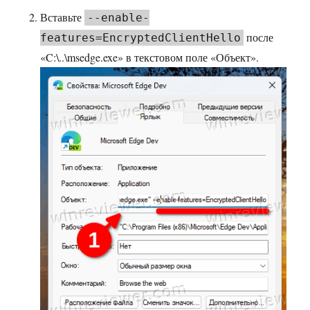
Вставьте
--enable-
после
features=EncryptedClientHello
«C:\..\msedge.exe» в текстовом поле «Объект».