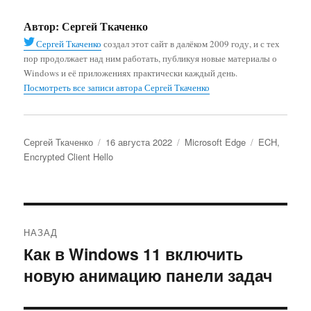
Автор:
Сергей Ткаченко
Сергей Ткаченко
создал этот сайт в далёком 2009 году, и с тех
пор продолжает над ним работать, публикуя новые материалы о
Windows и её приложениях практически каждый день.
Посмотреть все записи автора Сергей Ткаченко
Автор
Опубликовано
Рубрики
Метки
Сергей Ткаченко
16 августа 2022
Microsoft Edge
ECH
,
Encrypted Client Hello
Навигация
НАЗАД
по
Как в Windows 11 включить
Предыдущая
новую анимацию панели задач
запись:
записям