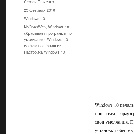
Автор
Сергей Ткаченко
Опубликовано
23 февраля 2016
Рубрики
Windows 10
Метки
NoOpenWith
,
Windows 10
сбрасывает программы по
умолчанию
,
Windows 10
слетают ассоциации
,
Настройка Windows 10
Windows 10 печаль
программ - браузе
свои умолчания. П
установки обычны