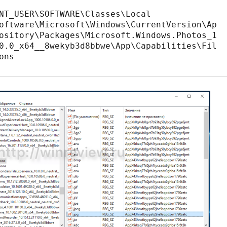
NT_USER\SOFTWARE\Classes\Local 
oftware\Microsoft\Windows\CurrentVersion\Ap
ository\Packages\Microsoft.Windows.Photos_1
0.0_x64__8wekyb3d8bbwe\App\Capabilities\Fil
ons