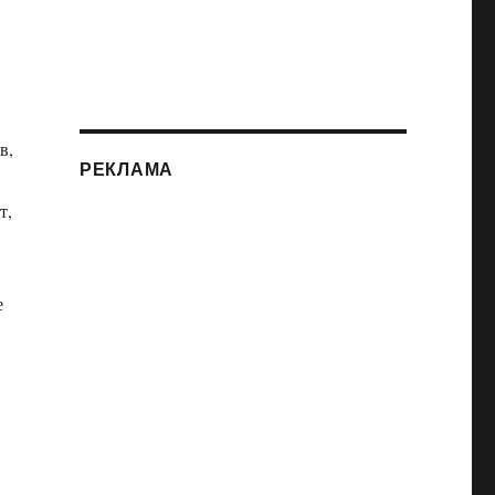
в,
РЕКЛАМА
т,
е