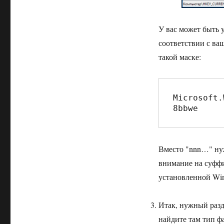
У вас может быть 
соответствии с ва
такой маске:
Microsoft.
8bbwe
Вместо "nnn…" нуж
внимание на суффи
установленной Win
Итак, нужный разд
найдите там тип ф