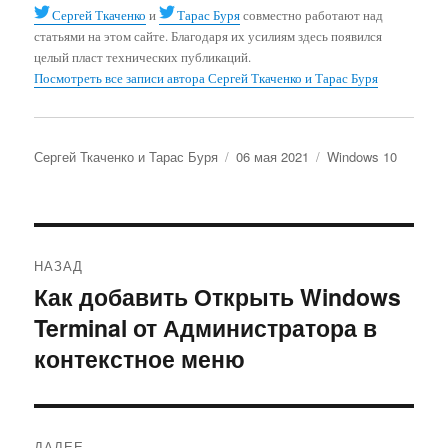
Сергей Ткаченко
и
Тарас Буря
совместно работают над
статьями на этом сайте. Благодаря их усилиям здесь появился
целый пласт технических публикаций.
Посмотреть все записи автора Сергей Ткаченко и Тарас Буря
Автор
Опубликовано
Рубрики
Сергей Ткаченко и Тарас Буря
06 мая 2021
Windows 10
Навигация
НАЗАД
по
Как добавить Открыть Windows
Предыдущая
Terminal от Администратора в
запись:
записям
контекстное меню
ДАЛЕЕ