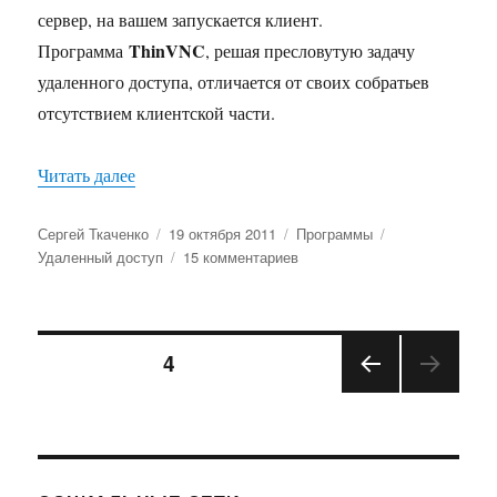
сервер, на вашем запускается клиент.
ThinVNC
Программа
, решая пресловутую задачу
удаленного доступа, отличается от своих собратьев
отсутствием клиентской части.
«ThinVNC — доступ к удаленному компьютеру 
Читать далее
Автор
Опубликовано
Рубрики
Метки
Сергей Ткаченко
19 октября 2011
Программы
к
Удаленный доступ
15 комментариев
записи
ThinVNC
—
Навигация
доступ
СТРАНИЦА
4
к
удаленному
ПРЕ
по
компьютеру
ДЫД
через
УЩА
записям
Я
браузер
СТРА
без