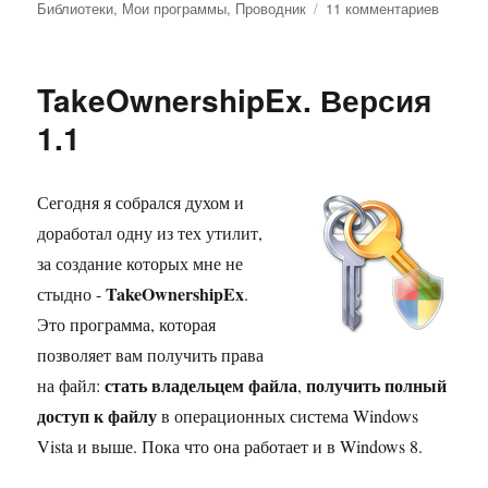
к
Библиотеки
,
Мои программы
,
Проводник
11 комментариев
записи
Libraria
Менед
TakeOwnershipEx. Версия
библио
Window
1.1
Сегодня я собрался духом и
доработал одну из тех утилит,
за создание которых мне не
TakeOwnershipEx
стыдно -
.
Это программа, которая
позволяет вам получить права
стать владельцем файла
получить полный
на файл:
,
доступ к файлу
в операционных система Windows
Vista и выше. Пока что она работает и в Windows 8.