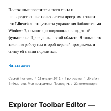
Постоянные посетители этого сайта и
непосредственные пользователи программы знают,
Librarian
что
- это утилита управления библиотеками
Windows 7, немного расширяющая стандартный
функционал Проводника в этой области. Я только что
закончил работу над второй версией программы, и
спешу ей с вами поделиться.
«Librarian 2.0 — обновление утилиты управле
Читать далее
Автор
Опубликовано
Рубрики
Метки
Сергей Ткаченко
02 января 2012
Программы
Librarian
,
к
Библиотеки
,
Мои программы
,
Проводник
22 комментария
записи
Librarian
2.0
Explorer Toolbar Editor —
—
обновле