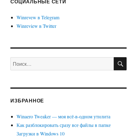
СОЦИАЛЬНЫЕ СЕТИ
НИЦ
сторонних
А
утилит
Winrevew в Telegram
Winreview в Twitter
ПО
Искать:
ИЗБРАННОЕ
Winaero Tweaker — моя всё-в-одном утилита
Как разблокировать сразу все файлы в папке
Загрузки в Windows 10