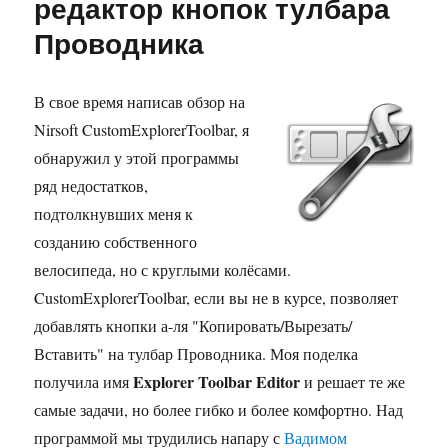
редактор кнопок тулбара
утилиты
Проводника
управле
библиот
Windows
В свое время написав обзор на
Nirsoft CustomExplorerToolbar, я
обнаружил у этой программы
ряд недостатков,
подтолкнувших меня к
созданию собственного
велосипеда, но с круглыми колёсами.
CustomExplorerToolbar, если вы не в курсе, позволяет
добавлять кнопки а-ля "Копировать/Вырезать/
Вставить" на тулбар Проводника. Моя поделка
Explorer Toolbar Editor
получила имя
и решает те же
самые задачи, но более гибко и более комфортно. Над
программой мы трудились напару с
Вадимом