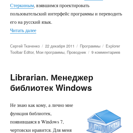
Стеркиным
, взявшимся проектировать
пользовательский интерфейс программы и переводить
его на русский язык.
«Explorer Toolbar Editor — редактор кнопок т
Читать далее
Автор
Опубликовано
Рубрики
Метки
Сергей Ткаченко
22 декабря 2011
Программы
Explorer
к
Toolbar Editor
,
Мои программы
,
Проводник
9 комментариев
записи
Explore
Toolbar
Librarian. Менеджер
Editor
—
библиотек Windows
редакт
кнопок
тулбар
Не знаю как кому, а лично мне
Провод
функция библиотек,
появившаяся в Windows 7,
чертовски нравится. Для меня