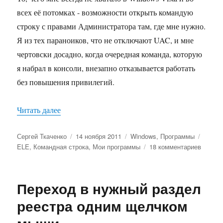
всех её потомках - возможности открыть командую
строку с правами Администратора там, где мне нужно.
Я из тех параноиков, что не отключают UAC, и мне
чертовски досадно, когда очередная команда, которую
я набрал в консоли, внезапно отказывается работать
без повышения привилегий.
«Повышение привилегий открытого окна кома
Читать далее
Автор
Опубликовано
Рубрики
Метки
Сергей Ткаченко
14 ноября 2011
Windows
,
Программы
к
ELE
,
Командная строка
,
Мои программы
18 комментариев
записи
Повыш
привил
Переход в нужный раздел
открыт
окна
реестра одним щелчком
команд
строки