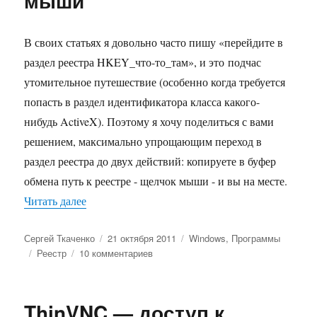
мыши
В своих статьях я довольно часто пишу «перейдите в
раздел реестра HKEY_что-то_там», и это подчас
утомительное путешествие (особенно когда требуется
попасть в раздел идентификатора класса какого-
нибудь ActiveX). Поэтому я хочу поделиться с вами
решением, максимально упрощающим переход в
раздел реестра до двух действий: копируете в буфер
обмена путь к реестре - щелчок мыши - и вы на месте.
«Переход в нужный раздел реестра одним ще
Читать далее
Автор
Опубликовано
Рубрики
Сергей Ткаченко
21 октября 2011
Windows
,
Программы
Метки
к
Реестр
10 комментариев
записи
Переход
в
ThinVNC — доступ к
нужный