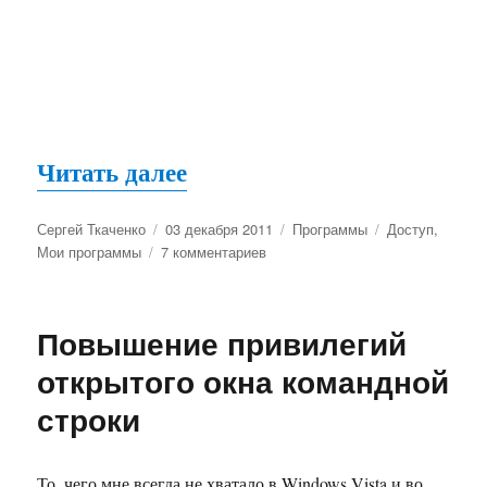
«TakeOwnershipEx. Версия
Читать далее
Автор
Опубликовано
Рубрики
Метки
Сергей Ткаченко
03 декабря 2011
Программы
Доступ
,
к
Мои программы
7 комментариев
записи
TakeOwnershipEx.
Версия
Повышение привилегий
1.1
открытого окна командной
строки
То, чего мне всегда не хватало в Windows Vista и во