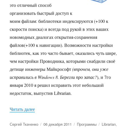
это отличный способ
организовать быстрый доступ к
моим файлам: библиотеки индексируются (+100 к
скорости поиска) и всегда под рукой в этих ваших
новомодных диалогах открытия-сохранения
файлов(+100 к навигации). Возможности настройки
библиотек, как это часто бывает, оказались чуть шире,
чем настройки Проводника, которыми снабдили своё
детище инженеры Майкрософт
(впрочем, они уже
исправились в Windows 8. Берегли про запас?
), и 7го
января 2010 я решил исправить этот небольшой
недостаток, выпустив Librarian.
«Librarian. Менеджер библиотек Windows»
Читать далее
Автор
Опубликовано
Рубрики
Метки
Сергей Ткаченко
06 декабря 2011
Программы
Librarian
,