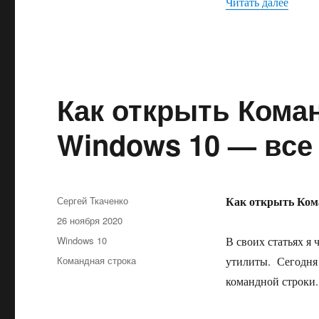
«Как 
Читать далее
Как открыть Кома
Windows 10 — все
Автор
Как открыть Ком
Сергей Ткаченко
Опубликовано
26 ноября 2020
Рубрики
Windows 10
В своих статьях я
Метки
Командная строка
утилиты. Сегодня 
командной строки