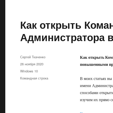
Как открыть Кома
Администратора в
Автор
Как открыть Кома
Сергей Ткаченко
Опубликовано
повышенными пр
26 ноября 2020
Рубрики
Windows 10
Метки
Командная строка
В моих статьях вы
имени Администрат
способами открыт
изучим их прямо с