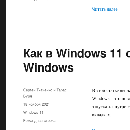
«Как 
Читать далее
Как в Windows 11
Windows
Автор
Сергей Ткаченко и Тарас
В этой статье вы 
Буря
Windows – это нов
Опубликовано
18 ноября 2021
запускать внутри 
Рубрики
Windows 11
вкладках.
Метки
Командная строка