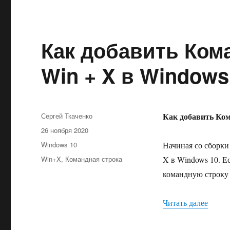
Как добавить Ком
Win + X в Windows
Автор
Как добавить Ком
Сергей Ткаченко
Опубликовано
26 ноября 2020
Рубрики
Windows 10
Начиная со сборки
Метки
Win+X
,
Командная строка
X в Windows 10. Е
командную строку
«Как 
Читать далее