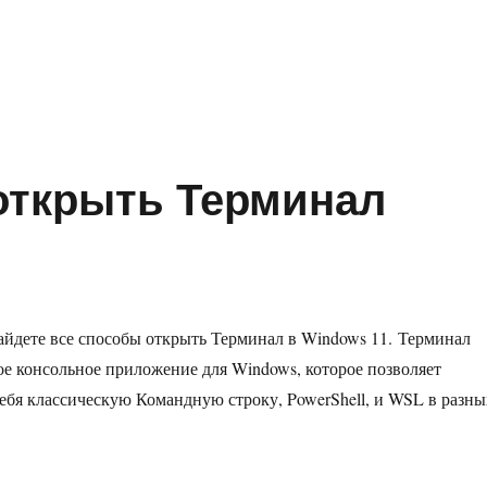
в Windows 11 заменить Терминал на Командную Строку»
 открыть Терминал
найдете все способы открыть Терминал в Windows 11. Терминал
ое консольное приложение для Windows, которое позволяет
себя классическую Командную строку, PowerShell, и WSL в разны