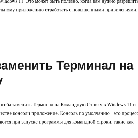
Windows 11. Это может быть полезно, когда вам нужно разрешит
ольному приложению отработать с повышенными привилегиями.
открыть командную строку от администратора в Windows 11»
 заменить Терминал на
у
особа заменить Терминал на Командную Строку в Windows 11 и
ачестве консоли приложение. Консоль по умолчанию - это процесс
ются при запуске программы для командной строки, такие как