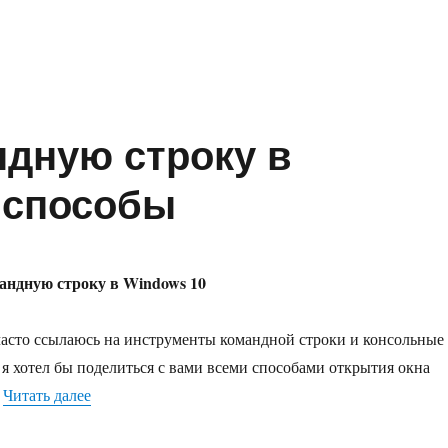
открыть Командную строку от Администратора в Windows 10»
ндную строку в
 способы
андную строку в Windows 10
 часто ссылаюсь на инструменты командной строки и консольные
я хотел бы поделиться с вами всеми способами открытия окна
«Как открыть Командную строку в Windows 10 — в
.
Читать далее