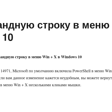
андную строку в меню
 10
андную строку в меню Win + X в Windows 10
 14971, Microsoft по умолчанию включила PowerShell в меню Win
сли вам данное изменение кажется неудобным, вы можете вернут
 в меню Win + X несколькими кликами мышки.
добавить Командную строку в меню Win + X в Windows 10»