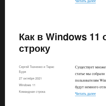
«Как 
Читать далее
Как в Windows 11
строку
Автор
Сергей Ткаченко и Тарас
Существует множес
Буря
статье мы собрали
Опубликовано
27 октября 2021
пользователям Win
Рубрики
Windows 11
будут немного отл
Метки
Командная строка
«Как 
Читать далее