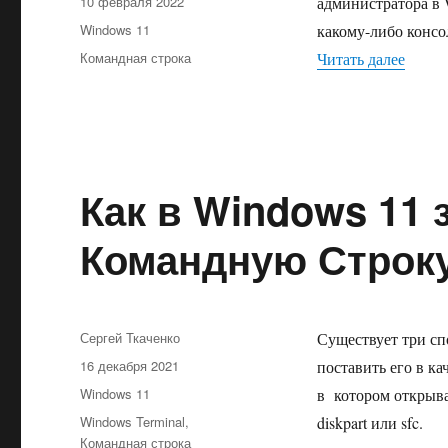
Опубликовано
10 февраля 2022
администратора в 
Рубрики
Windows 11
какому-либо конс
Метки
«Как 
Командная строка
Читать далее
Как в Windows 11
Командную Строк
Автор
Сергей Ткаченко
Существует три сп
Опубликовано
16 декабря 2021
поставить его в к
Рубрики
Windows 11
в котором открыва
Метки
Windows Terminal
,
diskpart или sfc.
Командная строка