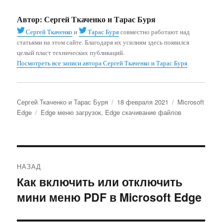
Автор:
Сергей Ткаченко и Тарас Буря
Сергей Ткаченко
и
Тарас Буря
совместно работают над
статьями на этом сайте. Благодаря их усилиям здесь появился
целый пласт технических публикаций.
Посмотреть все записи автора Сергей Ткаченко и Тарас Буря
Автор
Опубликовано
Рубрики
Сергей Ткаченко и Тарас Буря
18 февраля 2021
Microsoft
Метки
Edge
Edge меню загрузок
,
Edge скачивание файлов
Навигация
НАЗАД
по
Как включить или отключить
Предыдущая
мини меню PDF в Microsoft Edge
запись:
записям