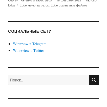
Сергей Ткаченко и Тарас Буря
18 февраля 2021
Microsoft
Метки
Edge
Edge меню загрузок
,
Edge скачивание файлов
СОЦИАЛЬНЫЕ СЕТИ
Winrevew в Telegram
Winreview в Twitter
ПО
Искать: