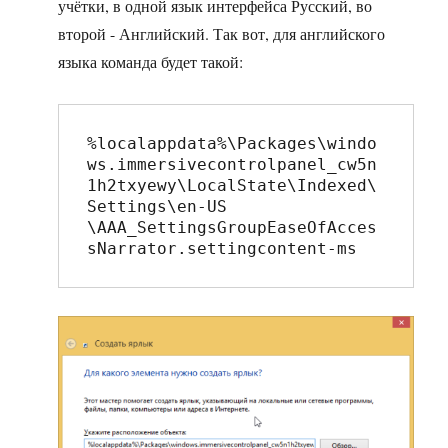
учётки, в одной язык интерфейса Русский, во
второй - Английский. Так вот, для английского
языка команда будет такой:
%localappdata%\Packages\windo
ws.immersivecontrolpanel_cw5n
1h2txyewy\LocalState\Indexed\
Settings\en-US

\AAA_SettingsGroupEaseOfAcces
sNarrator.settingcontent-ms