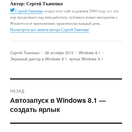
Автор:
Сергей Ткаченко
Сергей Ткаченко
создал этот сайт в далёком 2009 году, и с тех
пор продолжает над ним работать, публикуя новые материалы о
Windows и её приложениях практически каждый день.
Посмотреть все записи автора Сергей Ткаченко
Автор
Опубликовано
Рубрики
Метки
Сергей Ткаченко
28 октября 2013
Windows 8.1
Экранный диктор в Windows 8.1
,
ярлык Windows 8.1
Навигация
НАЗАД
по
Автозапуск в Windows 8.1 —
Предыдущая
создать ярлык
запись:
записям