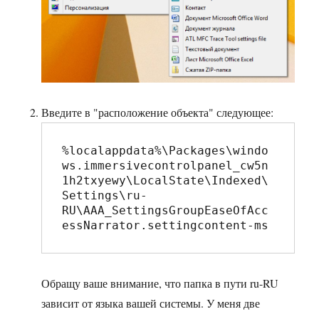
Введите в "расположение объекта" следующее:
%localappdata%\Packages\windo
ws.immersivecontrolpanel_cw5n
1h2txyewy\LocalState\Indexed\
Settings\ru-
RU\AAA_SettingsGroupEaseOfAcc
essNarrator.settingcontent-ms
Обращу ваше внимание, что папка в пути ru-RU
зависит от языка вашей системы. У меня две