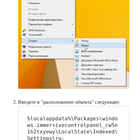
Введите в "расположение объекта" следующее:
%localappdata%\Packages\windo
ws.immersivecontrolpanel_cw5n
1h2txyewy\LocalState\Indexed\
Settings\ru-