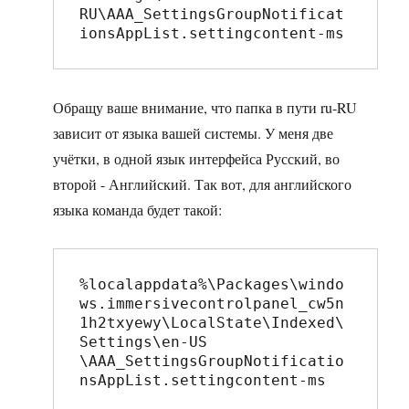
RU\AAA_SettingsGroupNotificat
ionsAppList.settingcontent-ms
Обращу ваше внимание, что папка в пути ru-RU
зависит от языка вашей системы. У меня две
учётки, в одной язык интерфейса Русский, во
второй - Английский. Так вот, для английского
языка команда будет такой:
%localappdata%\Packages\windo
ws.immersivecontrolpanel_cw5n
1h2txyewy\LocalState\Indexed\
Settings\en-US

\AAA_SettingsGroupNotificatio
nsAppList.settingcontent-ms