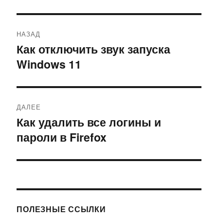
Навигация
НАЗАД
по
Как отключить звук запуска
Предыдущая
Windows 11
запись:
записям
ДАЛЕЕ
Как удалить все логины и
Следующая
пароли в Firefox
запись:
ПОЛЕЗНЫЕ ССЫЛКИ