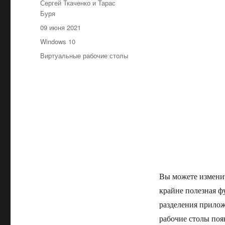
Автор
Сергей Ткаченко и Тарас
Буря
Опубликовано
09 июня 2021
Рубрики
Windows 10
Метки
Виртуальные рабочие столы
Вы можете изменит
крайне полезная ф
разделения прилож
рабочие столы появ