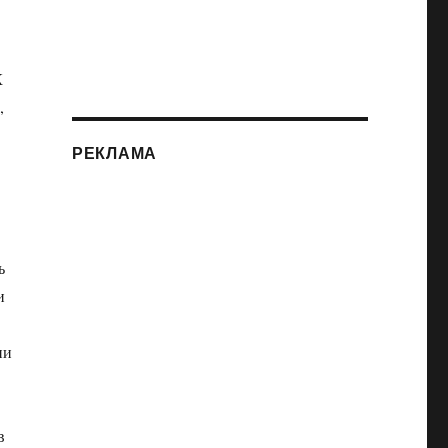
К
,
РЕКЛАМА
ь
и
ии
в