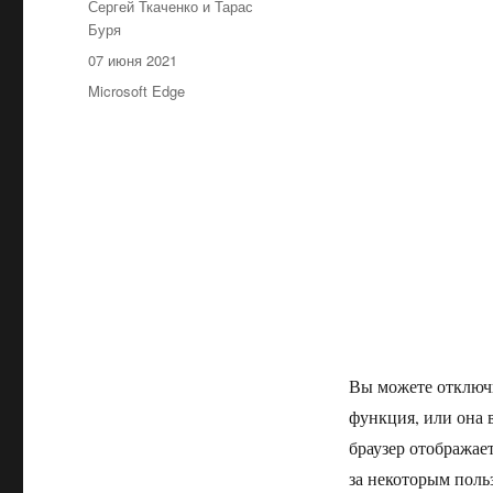
Автор
Сергей Ткаченко и Тарас
Буря
Опубликовано
07 июня 2021
Рубрики
Microsoft Edge
Вы можете отключит
функция, или она
браузер отображае
за некоторым поль