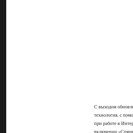
С выходом обновлен
технология, с пом
при работе в Инте
включении «Спящих