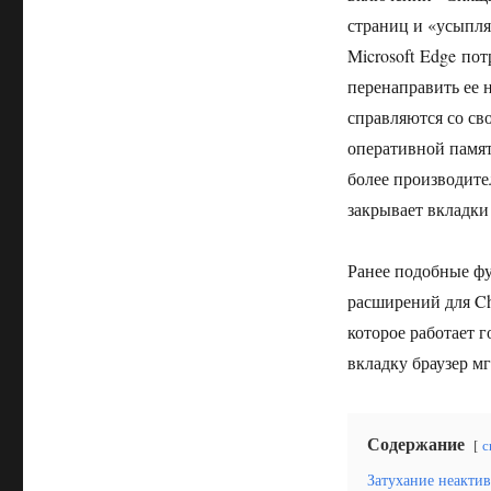
страниц и «усыпля
Microsoft Edge по
перенаправить ее 
справляются со св
оперативной памят
более производител
закрывает вкладки 
Ранее подобные фу
расширений для Ch
которое работает 
вкладку браузер м
Содержание
с
Затухание неактив