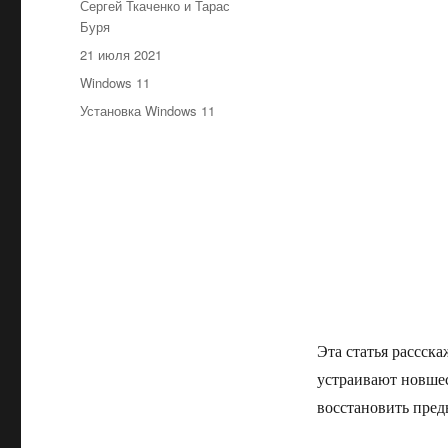
Автор
Сергей Ткаченко и Тарас
Буря
Опубликовано
21 июля 2021
Рубрики
Windows 11
Метки
Установка Windows 11
Эта статья рассска
устраивают новшес
восстановить пре