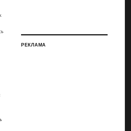
к
сь
РЕКЛАМА
я
ь