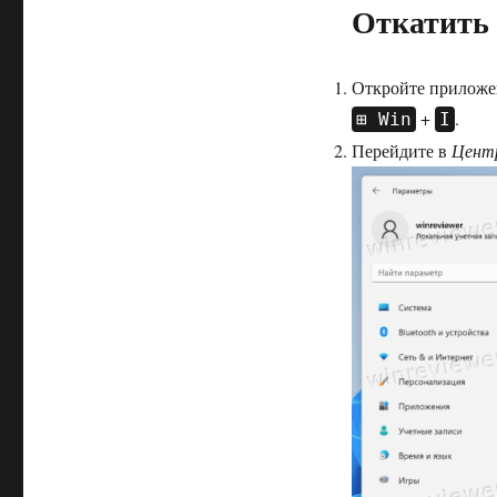
Откатить 
Откройте приложе
+
.
Win
I
Перейдите в
Центр