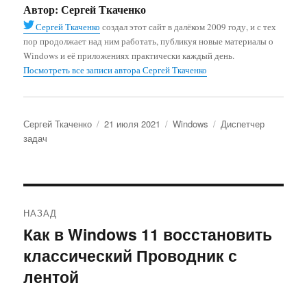
Автор:
Сергей Ткаченко
Сергей Ткаченко
создал этот сайт в далёком 2009 году, и с тех
пор продолжает над ним работать, публикуя новые материалы о
Windows и её приложениях практически каждый день.
Посмотреть все записи автора Сергей Ткаченко
Автор
Опубликовано
Рубрики
Метки
Сергей Ткаченко
21 июля 2021
Windows
Диспетчер
задач
Навигация
НАЗАД
по
Как в Windows 11 восстановить
Предыдущая
классический Проводник с
запись:
записям
лентой