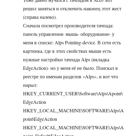
решил заняться и отключить наконец этот жест
(справа налево).
Сначала посмотрел производителя тачпада:
панель управления- мышь- оборудование- у
меня в списке: Alps Pointing-device. В сети есть
картинка, где в этих свойствах мыши есть
нужные настройки тачпада Alps (вкладка
EdgeAction)- но у меня её не было. Поискал в
реестре по именам разделов «Alps», и вот что
нарыл:
HKEY_CURRENT_USER\Software\Alps\Apoint\
EdgeAction
HKEY_LOCAL_MACHINE\SOFTWARE\Alps\A
point\EdgeAction
HKEY_LOCAL_MACHINE\SOFTWARE\Alps\A
point_Default\EdgeAction