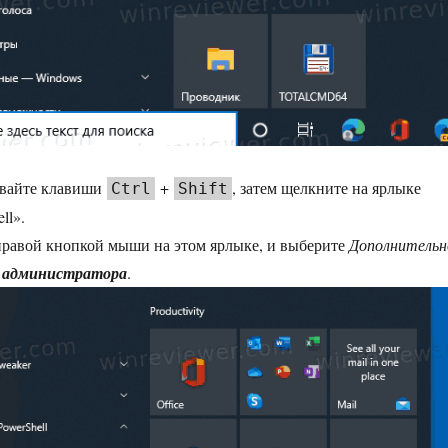
ивайте клавиши
+
, затем щелкните на ярлыке
Ctrl
Shift
ll».
правой кнопкой мыши на этом ярлыке, и выберите
Дополнительн
и администратора
.