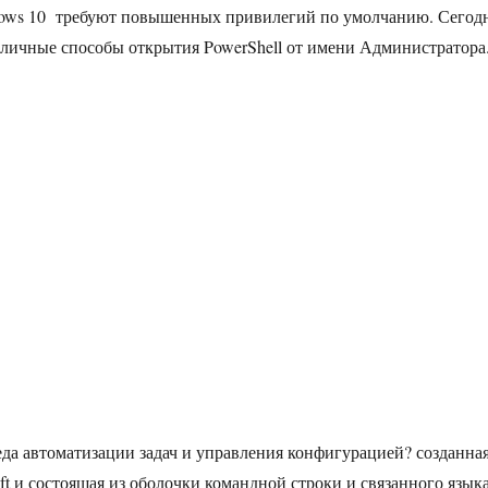
dows 10 требуют повышенных привилегий по умолчанию. Сегод
личные способы открытия PowerShell от имени Администратора
реда автоматизации задач и управления конфигурацией? созданна
ft и состоящая из оболочки командной строки и связанного язык