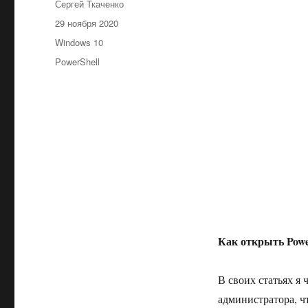
Автор
Сергей Ткаченко
Опубликовано
29 ноября 2020
Рубрики
Windows 10
Метки
PowerShell
Как открыть Powe
В своих статьях я 
администратора, ч