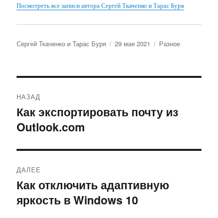
Посмотреть все записи автора Сергей Ткаченко и Тарас Буря
Автор
Опубликовано
Рубрики
Сергей Ткаченко и Тарас Буря
29 мая 2021
Разное
Навигация
НАЗАД
по
Как экспортировать почту из
Предыдущая
Outlook.com
запись:
записям
ДАЛЕЕ
Как отключить адаптивную
Следующая
яркость в Windows 10
запись: