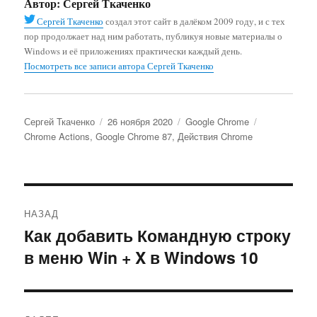
Автор:
Сергей Ткаченко
Сергей Ткаченко
создал этот сайт в далёком 2009 году, и с тех
пор продолжает над ним работать, публикуя новые материалы о
Windows и её приложениях практически каждый день.
Посмотреть все записи автора Сергей Ткаченко
Автор
Опубликовано
Рубрики
Метки
Сергей Ткаченко
26 ноября 2020
Google Chrome
Chrome Actions
,
Google Chrome 87
,
Действия Chrome
Навигация
НАЗАД
по
Как добавить Командную строку
Предыдущая
в меню Win + X в Windows 10
запись:
записям