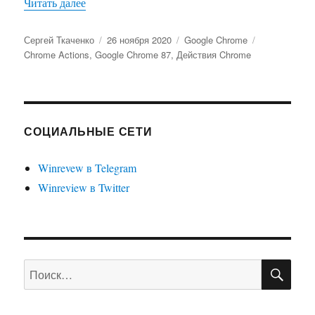
«Как включить Действия Chrome в Google Chr
Читать далее
Автор
Опубликовано
Рубрики
Метки
Сергей Ткаченко
26 ноября 2020
Google Chrome
Chrome Actions
,
Google Chrome 87
,
Действия Chrome
СОЦИАЛЬНЫЕ СЕТИ
Winrevew в Telegram
Winreview в Twitter
ПО
Искать: