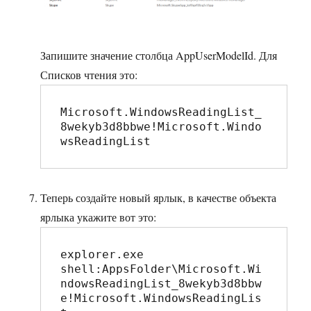
Запишите значение столбца AppUserModelId. Для
Списков чтения это:
Microsoft.WindowsReadingList_
8wekyb3d8bbwe!Microsoft.Windo
wsReadingList
Теперь создайте новый ярлык, в качестве объекта
ярлыка укажите вот это:
explorer.exe 
shell:AppsFolder\Microsoft.Wi
ndowsReadingList_8wekyb3d8bbw
e!Microsoft.WindowsReadingLis