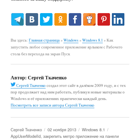
Вы здесь:
Главная страница
»
Windows
»
Windows 8.1
»
Как
запустить любое современное приложение ярлыком с Рабочего
стола без перехода на экран Пуск
Автор:
Сергей Ткаченко
Сергей Ткаченко
создал этот сайт в далёком 2009 году, и с тех
пор продолжает над ним работать, публикуя новые материалы о
Windows и её приложениях практически каждый день.
Посмотреть все записи автора Сергей Ткаченко
Автор
Опубликовано
Рубрики
Метки
Сергей Ткаченко
02 ноября 2013
Windows 8.1
AppUserModelId
,
закрепить метро приложение на панели