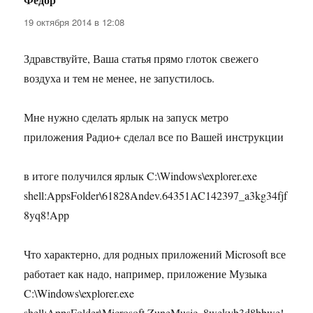
19 октября 2014 в 12:08
Здравствуйте, Ваша статья прямо глоток свежего
воздуха и тем не менее, не запустилось.
Мне нужно сделать ярлык на запуск метро
приложения Радио+ сделал все по Вашей инструкции
в итоге получился ярлык C:\Windows\explorer.exe
shell:AppsFolder\61828Andev.64351AC142397_a3kg34fjf
8yq8!App
Что характерно, для родных приложений Microsoft все
работает как надо, например, приложение Музыка
C:\Windows\explorer.exe
shell:AppsFolder\Microsoft.ZuneMusic_8wekyb3d8bbwe!