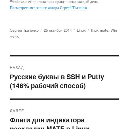
Windows и её приложениях практически каждый день.
Посмотреть все записи автора Сергей Ткаченко
Автор
Опубликовано
Рубрики
Метки
Сергей Ткаченко
25 октября 2014
Linux
linux mate
,
Win
меню
Навигация
НАЗАД
по
Русские буквы в SSH и Putty
Предыдущая
(146% рабочий способ)
запись:
записям
ДАЛЕЕ
Флаги для индикатора
Следующая
раскладки MATE в Linux
запись: