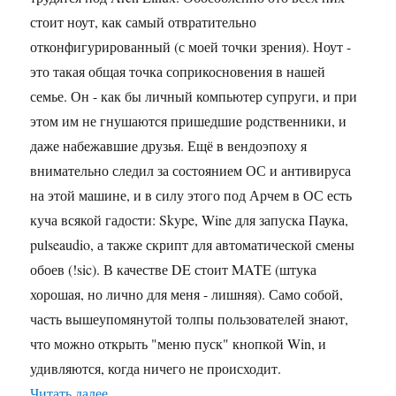
стоит ноут, как самый отвратительно
отконфигурированный (с моей точки зрения). Ноут -
это такая общая точка соприкосновения в нашей
семье. Он - как бы личный компьютер супруги, и при
этом им не гнушаются пришедшие родственники, и
даже набежавшие друзья. Ещё в вендоэпоху я
внимательно следил за состоянием ОС и антивируса
на этой машине, и в силу этого под Арчем в ОС есть
куча всякой гадости: Skype, Wine для запуска Паука,
pulseaudio, а также скрипт для автоматической смены
обоев (!sic). В качестве DE стоит MATE (штука
хорошая, но лично для меня - лишняя). Само собой,
часть вышеупомянутой толпы пользователей знают,
что можно открыть "меню пуск" кнопкой Win, и
удивляются, когда ничего не происходит.
«Открываем меню клавишей Win в MATE»
Читать далее