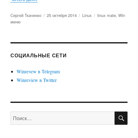
Автор
Опубликовано
Рубрики
Метки
Сергей Ткаченко
25 октября 2014
Linux
linux mate
,
Win
меню
СОЦИАЛЬНЫЕ СЕТИ
Winrevew в Telegram
Winreview в Twitter
ПО
Искать: