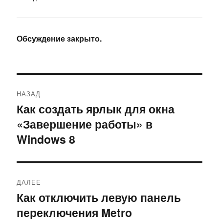
Обсуждение закрыто.
Навигация
НАЗАД
по
Как создать ярлык для окна
Предыдущая
«Завершение работы» в
запись:
записям
Windows 8
ДАЛЕЕ
Как отключить левую панель
Следующая
переключения Metro
запись: