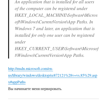
An application that is installed for all users
of the computer can be registered under
HKEY_LOCAL_MACHINE\Software\Micros
oft\Windows\CurrentVersion\App Paths. In
Windows 7 and later, an application that is
installed for only one user can be registered
under
HKEY_CURRENT_USER\Software\Microsof
t\Windows\CurrentVersion\App Paths.
http://msdn.microsoft.com/en-
us/library/windows/desktop/ee872121%28v=vs.85%29.asp
x#appPaths
Вы начинаете меня нервировать.