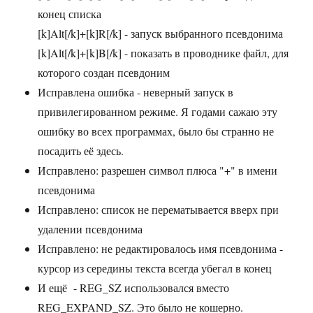
конец списка
[k]Alt[/k]+[k]R[/k] - запуск выбранного псевдонима
[k]Alt[/k]+[k]B[/k] - показать в проводнике файл, для
которого создан псевдоним
Исправлена ошибка - неверный запуск в
привилегированном режиме. Я годами сажаю эту
ошибку во всех программах, было бы странно не
посадить её здесь.
Исправлено: разрешен символ плюса "+" в имени
псевдонима
Исправлено: список не перематывается вверх при
удалении псевдонима
Исправлено: не редактировалось имя псевдонима -
курсор из середины текста всегда убегал в конец
И ещё - REG_SZ использовался вместо
REG_EXPAND_SZ. Это было не кошерно.