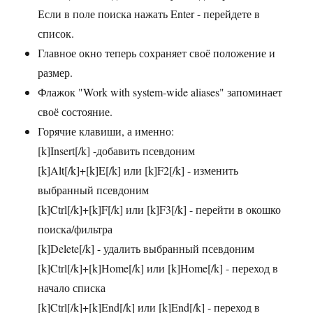
Если в поле поиска нажать Enter - перейдете в
список.
Главное окно теперь сохраняет своё положение и
размер.
Флажок "Work with system-wide aliases" запоминает
своё состояние.
Горячие клавиши, а именно:
[k]Insert[/k] -добавить псевдоним
[k]Alt[/k]+[k]E[/k] или [k]F2[/k] - изменить
выбранный псевдоним
[k]Ctrl[/k]+[k]F[/k] или [k]F3[/k] - перейти в окошко
поиска/фильтра
[k]Delete[/k] - удалить выбранный псевдоним
[k]Ctrl[/k]+[k]Home[/k] или [k]Home[/k] - переход в
начало списка
[k]Ctrl[/k]+[k]End[/k] или [k]End[/k] - переход в