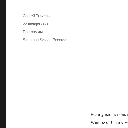
Автор
Сергей Ткаченко
Опубликовано
22 ноября 2020
Рубрики
Программы
Метки
Samsung Screen Recorder
Если у вас исполь
Windows 10, то у 