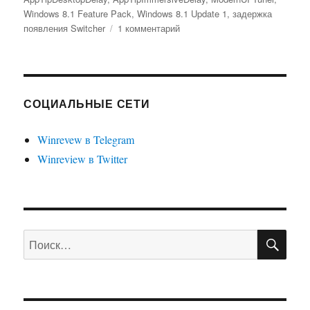
Windows 8.1 Feature Pack
,
Windows 8.1 Update 1
,
задержка
к
появления Switcher
1 комментарий
записи
Как
изменить
задержку
появления
СОЦИАЛЬНЫЕ СЕТИ
Switcher
(иконка
Winrevew в Telegram
в
Winreview в Twitter
верхнем
левом
углу)
в
Windows
8.1
ПО
Искать:
Update
1