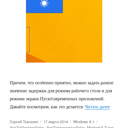
Причем, что особенно приятно, можно задать разное
значение задержки для режима рабочего стола и для
режима экрана Пуск/современных приложений.
«Как изм
Давайте посмотрим, как это делается.
Читать далее
Автор
Опубликовано
Рубрики
Метки
Сергей Ткаченко
17 марта 2014
Windows 8.1
AppTipDesktopDelay
,
AppTipImmersiveDelay
,
ModernUI Tuner
,