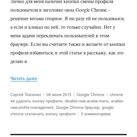
Лично для меня наличие кнопки смены профиля
пользователя в заголовке окна Google Chrome -
решение весьма спорное. Я ни разу ей не пользовался,
а если и кликал по ней, то только случайно. Нет у
меня задачи переключать пользователей в этом
браузере. Если вы считаете также и желаете от кнопки
профиля избавиться, в этой статье я расскажу, как это
делаю я.
«Как удалить кнопку профиля пользователя в 
Читать далее
Автор
Опубликовано
Рубрики
Метки
Сергей Ткаченко
09 июня 2015
Google Chrome
chrome
44 удалить кнопку профиля
,
disable-new-avatar-menu
,
enable-
new-profile-management
,
Google Chrome браузер
,
google
к
chrome отключить кнопку профиля
5 комментариев
записи
Как
удалить