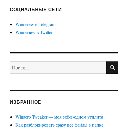
кнопку
профиля
СОЦИАЛЬНЫЕ СЕТИ
пользователя
в
Winrevew в Telegram
Google
Winreview в Twitter
Chrome
ПО
Искать:
ИЗБРАННОЕ
Winaero Tweaker — моя всё-в-одном утилита
Как разблокировать сразу все файлы в папке