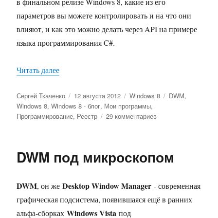
в финальном релизе Windows 8, какие из его
параметров вы можете контролировать и на что они
влияют, и как это можно делать через API на примере
языка программирования C#.
«Параметры диспетчера окон Windows 8, или
Читать далее
Автор
Опубликовано
Рубрики
Метки
Сергей Ткаченко
12 августа 2012
Windows 8
DWM
,
Windows 8
,
Windows 8 - блог
,
Мои программы
,
к
Программирование
,
Реестр
29 комментариев
записи
Параметры
диспетчера
DWM под микроскопом
окон
Windows
8,
DWM
Desktop Window Manager
, он же
- современная
или
DWM
графическая подсистема, появившаяся ещё в ранних
под
Windows Vista
альфа-сборках
под
микросопом-2