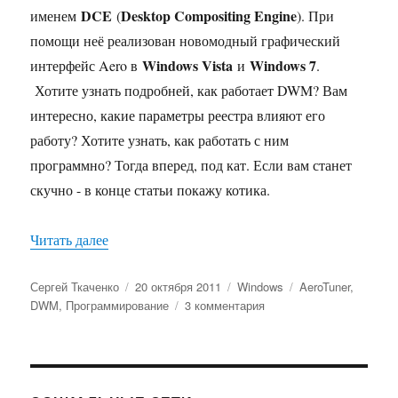
DCE
Desktop Compositing Engine
именем
(
). При
помощи неё реализован новомодный графический
Windows Vista
Windows 7
интерфейс Aero в
и
.
Хотите узнать подробней, как работает DWM? Вам
интересно, какие параметры реестра влияют его
работу? Хотите узнать, как работать с ним
программно? Тогда вперед, под кат. Если вам станет
скучно - в конце статьи покажу котика.
«DWM под микроскопом»
Читать далее
Автор
Опубликовано
Рубрики
Метки
Сергей Ткаченко
20 октября 2011
Windows
AeroTuner
,
к
DWM
,
Программирование
3 комментария
записи
DWM
под
микроскопом