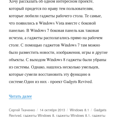
Хочу рассказать об одном интересном проекте,
который придется по нраву тем пользователям,
которые любили гаджеты рабочего стола. Те самые,
что появились в Windows Vista вместе с боковой
панелью. В Windows 7 боковая панель как таковая
исчезла, а гаджеты располагались прямо на рабочем
столе. С помощью гаджетов Windows 7 там можно
было разместить новости, изображения, игры и другие
объекты. С выходом Windows 8 гаджеты были убраны
из системы. Однако, нашлось несколько умельцев,
которые сумели восстановить эту функцию в
системе.Один из них - проект Gadgets Revived.
«Гаджеты рабочего стола для Windows 8.1 и W
Читать далее
Автор
Опубликовано
Рубрики
Метки
Сергей Ткаченко
14 октября 2013
Windows 8.1
Gadgets
Revived
,
гаджеты Windows 8
,
гаджеты Windows 8.1
,
гаджеты