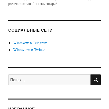
к
рабочего стола
1 комментарий
записи
Гаджеты
рабочего
стола
для
СОЦИАЛЬНЫЕ СЕТИ
Windows
8.1
Winrevew в Telegram
и
Winreview в Twitter
Windows
8
ПО
Искать:
ИЗБРАННОЕ