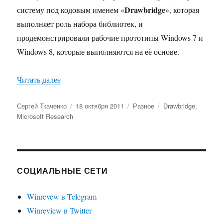
Drawbridge
систему под кодовым именем «
», которая
выполняет роль набора библиотек, и
продемонстрировали рабочие прототипы Windows 7 и
Windows 8, которые выполняются на её основе.
«Проект Microsoft Drawbridge — в поисках пу
Читать далее
Автор
Опубликовано
Рубрики
Метки
Сергей Ткаченко
18 октября 2011
Разное
Drawbridge
,
Microsoft Research
СОЦИАЛЬНЫЕ СЕТИ
Winrevew в Telegram
Winreview в Twitter