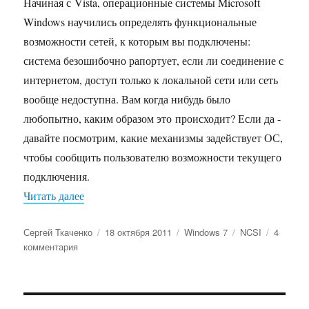
Начиная с Vista, операционные системы Microsoft
Windows научились определять функциональные
возможности сетей, к которым вы подключены:
система безошибочно рапортует, если ли соединение с
интернетом, доступ только к локальной сети или сеть
вообще недоступна. Вам когда нибудь было
любопытно, каким образом это происходит? Если да -
давайте посмотрим, какие механизмы задействует ОС,
чтобы сообщить пользователю возможности текущего
подключения.
«Каким образом Windows определяет наличие 
Читать далее
Автор
Опубликовано
Рубрики
Метки
Сергей Ткаченко
18 октября 2011
Windows 7
NCSI
4
к
комментария
записи
Каким
образом
Windows