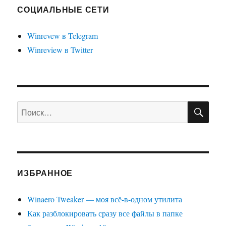
определяет
СОЦИАЛЬНЫЕ СЕТИ
наличие
выхода
Winrevew в Telegram
в
Winreview в Twitter
Интернет?
ПО
Искать:
ИЗБРАННОЕ
Winaero Tweaker — моя всё-в-одном утилита
Как разблокировать сразу все файлы в папке