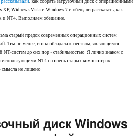
ы
рассказывали
, как собрать загрузочный диск с операционными
 XP, Widnows Vista и Windows 7 и обещали рассказать, как
x и NT4. Выполняем обещание.
сьма старый предок современных операционных систем
ft. Тем не менее, и она обладала качеством, являющимся
й NT-систем до сих пор - стабильностью. Я лично знаком с
ор использующими NT4 на очень старых компьютерах
о смысла не лишено.
раем загрузочный диск Windows NT 4 из отдельных файлов»
узочный диск Windows