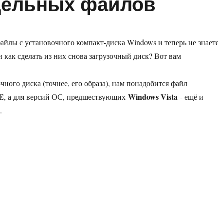
дельных файлов
айлы с установочного компакт-диска Windows и теперь не знаете
и как сделать из них снова загрузочный диск? Вот вам
чного диска (точнее, его образа), нам понадобится файл
E
Windows Vista
, а для версий ОС, предшествующих
- ещё и
.
собрать загрузочный диск Windows из имеющихся отдельных фа