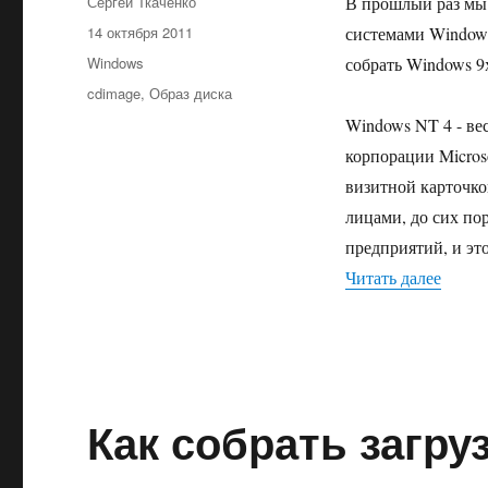
Автор
Сергей Ткаченко
В прошлый раз м
Опубликовано
14 октября 2011
системами Windows
Рубрики
Windows
собрать Windows 9
Метки
cdimage
,
Образ диска
Windows NT 4 - ве
корпорации Microso
визитной карточко
лицами, до сих п
предприятий, и эт
«Соби
Читать далее
Как собрать загр