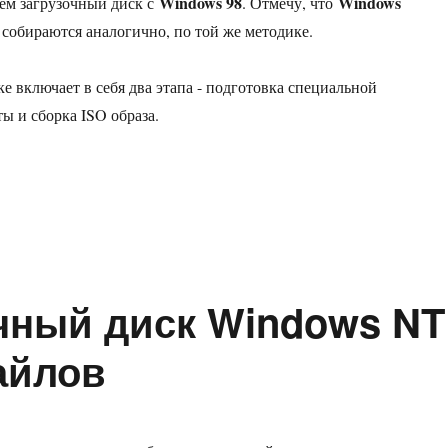
Windows 98
Windows
аем загрузочный диск с
. Отмечу, что
E
собираются аналогично, по той же методике.
е включает в себя два этапа - подготовка специальной
ы и сборка ISO образа.
собрать загрузочный диск Windows 9x из отдельных файлов»
чный диск Windows NT
айлов