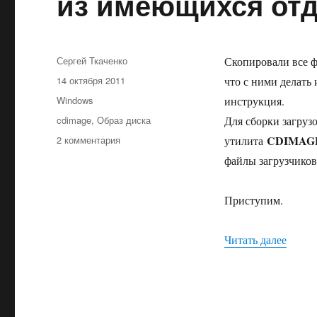
из имеющихся от
Автор
Сергей Ткаченко
Скопировали все ф
Опубликовано
14 октября 2011
что с ними делать 
Рубрики
Windows
инструкция.
Метки
cdimage
,
Образ диска
Для сборки загрузо
к
CDIMAG
2 комментария
утилита
записи
файлы загрузчиков
Как
собрать
загрузочный
Приступим.
диск
Windows
«Как 
Читать далее
из
имеющихся
отдельных
файлов