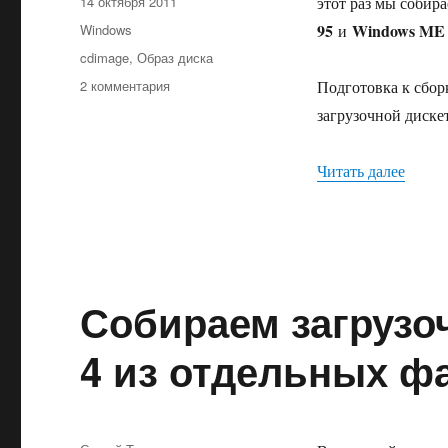
Опубликовано
14 октября 2011
этот раз мы собир
Рубрики
95
Windows M
Windows
и
Метки
cdimage
,
Образ диска
к
2 комментария
Подготовка к сборк
записи
загрузочной дискет
Как
собрать
загрузочный
«Как 
Читать далее
диск
Windows
9x
из
отдельных
файлов
Собираем загрузо
4 из отдельных ф