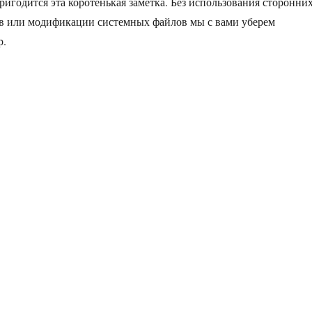
ригодится эта коротенькая заметка. Без использования сторонни
ов или модификации системных файлов мы с вами уберем
р.
брать рекламу в окне чата Skype 6.13»