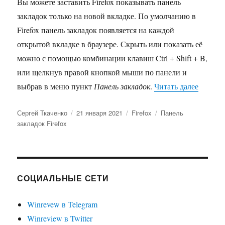
Вы можете заставить Firefox показывать панель
закладок только на новой вкладке. По умолчанию в
Firefox панель закладок появляется на каждой
открытой вкладке в браузере. Скрыть или показать её
можно с помощью комбинации клавиш Ctrl + Shift + B,
или щелкнув правой кнопкой мыши по панели и
«Как по
выбрав в меню пункт
Панель закладок
.
Читать далее
Автор
Опубликовано
Рубрики
Метки
Сергей Ткаченко
21 января 2021
Firefox
Панель
закладок Firefox
СОЦИАЛЬНЫЕ СЕТИ
Winrevew в Telegram
Winreview в Twitter