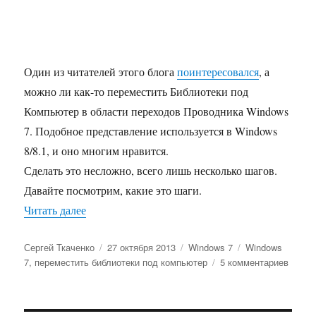
Один из читателей этого блога
поинтересовался
, а
можно ли как-то переместить Библиотеки под
Компьютер в области переходов Проводника Windows
7. Подобное представление используется в Windows
8/8.1, и оно многим нравится.
Сделать это несложно, всего лишь несколько шагов.
Давайте посмотрим, какие это шаги.
«Как переместить библиотеки под компьютер в
Читать далее
Автор
Опубликовано
Рубрики
Метки
Сергей Ткаченко
27 октября 2013
Windows 7
Windows
к
7
,
переместить библиотеки под компьютер
5 комментариев
запис
Как
перем