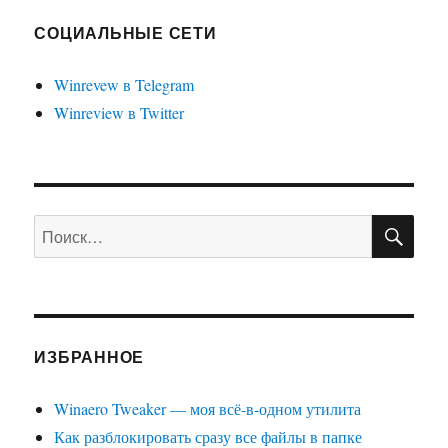
библи
под
СОЦИАЛЬНЫЕ СЕТИ
компь
в
Winrevew в Telegram
Windo
Winreview в Twitter
7
в
облас
перех
Прово
ПО
Искать:
ИЗБРАННОЕ
Winaero Tweaker — моя всё-в-одном утилита
Как разблокировать сразу все файлы в папке