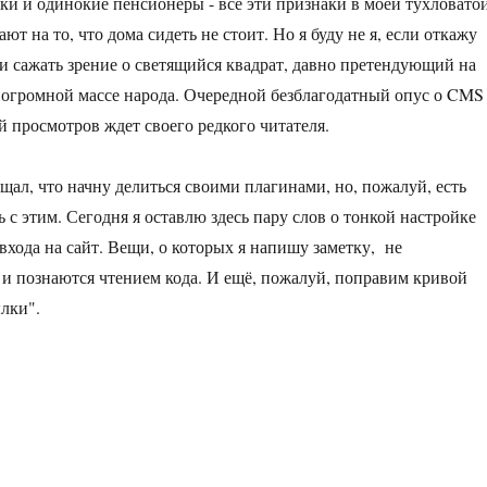
и и одинокие пенсионеры - все эти признаки в моей тухловато
т на то, что дома сидеть не стоит. Но я буду не я, если откажу
ии сажать зрение о светящийся квадрат, давно претендующий на
 огромной массе народа. Очередной безблагодатный опус о CMS
й просмотров ждет своего редкого читателя.
щал, что начну делиться своими плагинами, но, пожалуй, есть
 с этим. Сегодня я оставлю здесь пару слов о тонкой настройке
 входа на сайт. Вещи, о которых я напишу заметку, не
и познаются чтением кода. И ещё, пожалуй, поправим кривой
лки".
на e107. Ковыляем на костылях. Часть третья»