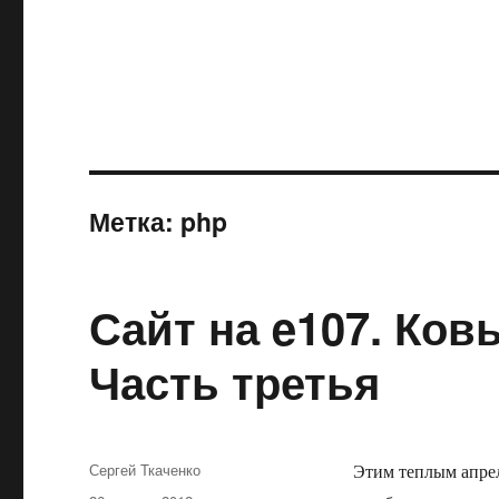
Метка:
php
Сайт на e107. Ков
Часть третья
Автор
Сергей Ткаченко
Этим теплым апрел