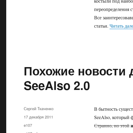
костылях.
костыли под наибо
Часть
переопределения с
первая
Все заинтересовав
статьи.
Читать дал
Похожие новости д
SeeAlso 2.0
Автор
Сергей Ткаченко
В бытность сущест
Опубликовано
17 декабря 2011
SeeAlso, который 
Рубрики
и
e107
Странно, но этой