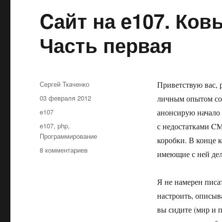
Cайт на e107. Ков
Часть первая
Автор
Сергей Ткаченко
Приветствую вас, 
Опубликовано
03 февраля 2012
личным опытом соз
Рубрики
e107
анонсирую начало 
Метки
e107
,
php
,
с недостатками CMS
Программирование
коробки. В конце 
к
8 комментариев
имеющие с ней дел
записи
Cайт
на
Я не намерен писат
e107.
настроить, описыва
Ковыляем
вы сидите (мир и п
на