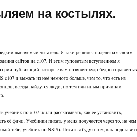
ыляем на костылях.
редкий вменяемый читатель. Я таки решился поделиться своим
дания сайтов на e107. И этим туповатым вступлением я
серии публикаций, которые вам позволят худо-бедно справлятьс
 e107 и выжать из неё немного больше, чем то, что есть из
концов, всегда найдутся люди, по тем или иным причинам
о.
ь учебник по e107 и/или рассказывать, как её установить,
ть её фичи. Учебники писать у меня получается через то, на чем
окой тебе, учебник по NSIS). Писать я буду о том, как подставит