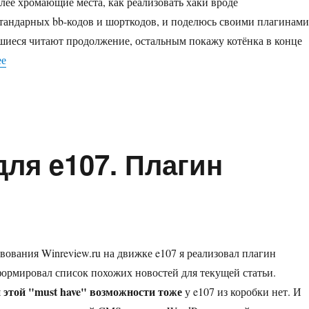
лее хромающие места, как реализовать хаки вроде
тандарных bb-кодов и шорткодов, и поделюсь своими плагинами
шиеся читают продолжение, остальным покажу котёнка в конце
«Cайт на e107. Ковыляем на костылях. Часть первая»
ее
ля e107. Плагин
вования Winreview.ru на движке e107 я реализовал плагин
формировал список похожих новостей для текущей статьи.
 этой "must have" возможности тоже
у e107 из коробки нет. И