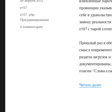
Опубликовано
26 апреля 2012
влюбленные парочк
Рубрики
e107
провинции указываю
Метки
e107
,
php
,
себе в удовольств
Программирование
замену реальности
к
3 комментария
e107 с парой сотне
записи
Сайт
на
Прошлый раз я обе
e107.
смысл повременить
Ковыляем
раздела загрузок и
на
костылях.
документированы, 
Часть
плагин "Слова-ссы
третья
«Сайт 
Читать далее