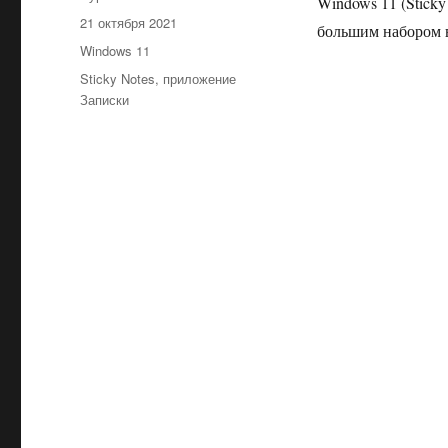
Windows 11 (Sticky
Опубликовано
21 октября 2021
большим набором 
Рубрики
Windows 11
Метки
Sticky Notes
,
приложение
Записки