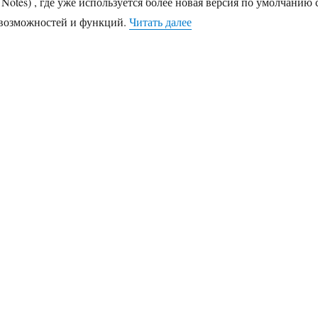
 Notes) , где уже используется более новая версия по умолчанию 
«Классическое приложение
возможностей и функций.
Читать далее