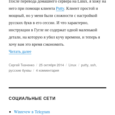
После перевода домашнего сервера на Linux, я хожу на
него при помощи клиента
Putty
. Клиент простой и
мощный, но у меня были сложности с настройкой
русских букв в его сессии. И что характерно,
инструкции в Гугле не содержат одной маленькой
детали, на которую я убил кучу времени, и теперь я
хочу вам это время сэкономить.
«Русские буквы в SSH и Putty (146% рабочий с
Читать далее
Автор
Опубликовано
Рубрики
Метки
Сергей Ткаченко
25 октября 2014
Linux
putty
,
ssh
,
к
русские буквы
4 комментария
записи
Русские
буквы
в
SSH
СОЦИАЛЬНЫЕ СЕТИ
и
Putty
Winrevew в Telegram
(1464