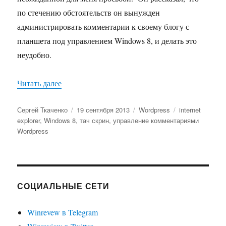
по стечению обстоятельств он вынужден
администрировать комментарии к своему блогу с
планшета под управлением Windows 8, и делать это
неудобно.
«История появления одного WordPress плагина
Читать далее
Автор
Опубликовано
Рубрики
Метки
Сергей Ткаченко
19 сентября 2013
Wordpress
internet
explorer
,
Windows 8
,
тач скрин
,
управление комментариями
Wordpress
СОЦИАЛЬНЫЕ СЕТИ
Winrevew в Telegram