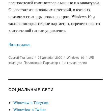
пользователей компьютеров с мышью и клавиатурой.
Он состоит из нескольких категорий, в которых
находятся страницы новых настроек Windows 10, а
также некоторые старые параметры, перенесенные из
классической панели управления.
«Команды ms-settings Windows 10 для доступа 
Читать далее
Автор
Опубликовано
Рубрики
Метки
Сергей Ткаченко
05 декабря 2020
Windows 10
URI
к
команды
,
Приложение Параметры
2 комментария
записи
Команды
ms-
settings
Windows
СОЦИАЛЬНЫЕ СЕТИ
10
для
Winrevew в Telegram
доступа
Winreview в Twitter
к