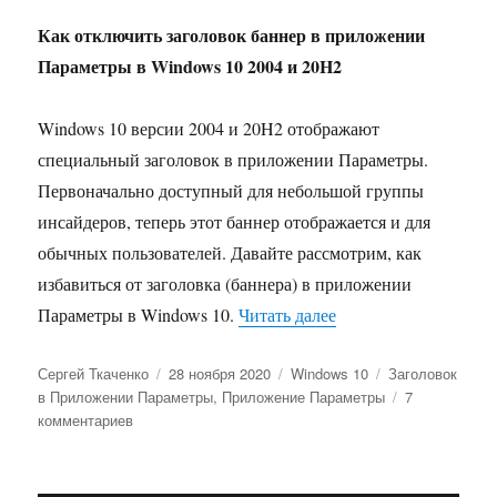
Как отключить заголовок баннер в приложении
Параметры в Windows 10 2004 и 20H2
Windows 10 версии 2004 и 20H2 отображают
специальный заголовок в приложении Параметры.
Первоначально доступный для небольшой группы
инсайдеров, теперь этот баннер отображается и для
обычных пользователей. Давайте рассмотрим, как
избавиться от заголовка (баннера) в приложении
«Как в Windows 10 
Параметры в Windows 10.
Читать далее
Автор
Опубликовано
Рубрики
Метки
Сергей Ткаченко
28 ноября 2020
Windows 10
Заголовок
в Приложении Параметры
,
Приложение Параметры
7
к
комментариев
записи
Как
в