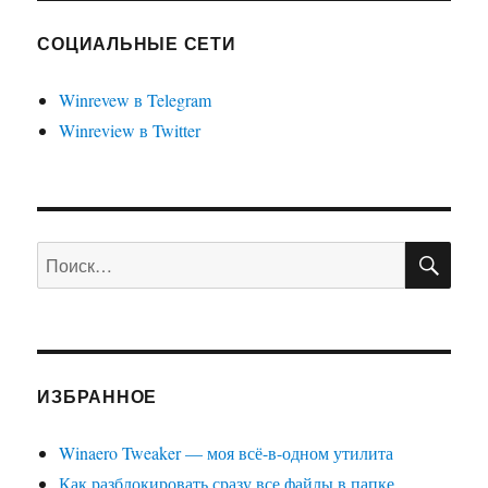
Windows
10
СОЦИАЛЬНЫЕ СЕТИ
отключить
заголовок
Winrevew в Telegram
в
Winreview в Twitter
приложении
Параметры
ПО
Искать:
ИЗБРАННОЕ
Winaero Tweaker — моя всё-в-одном утилита
Как разблокировать сразу все файлы в папке