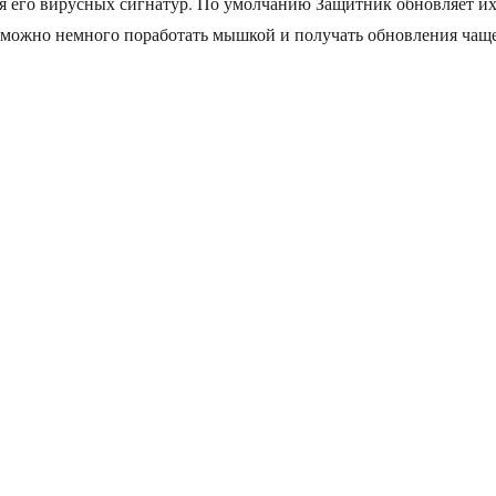
я его вирусных сигнатур. По умолчанию Защитник обновляет и
о, можно немного поработать мышкой и получать обновления чаще
увеличить частоту обновления баз Защитника Windows»