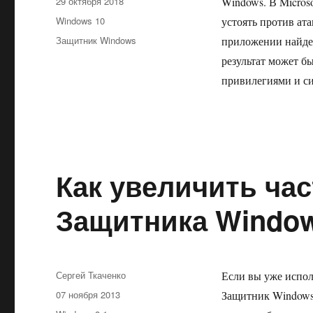
Опубликовано
29 октября 2018
Windows. В Micros
Рубрики
Windows 10
устоять против ат
Метки
Защитник Windows
приложении найдет
результат может б
привилегиями и с
Как увеличить ча
Защитника Windo
Автор
Сергей Ткаченко
Если вы уже испол
Опубликовано
07 ноября 2013
Защитник Windows,