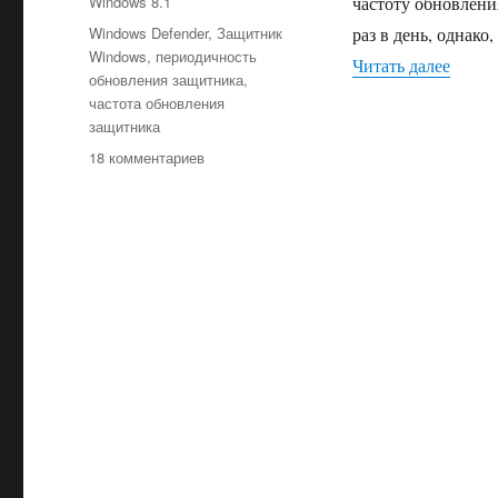
Рубрики
Windows 8.1
частоту обновлени
Метки
Windows Defender
,
Защитник
раз в день, однак
Windows
,
периодичность
«Как 
Читать далее
обновления защитника
,
частота обновления
защитника
к
18 комментариев
записи
Как
увеличить
частоту
обновления
баз
Защитника
Windows