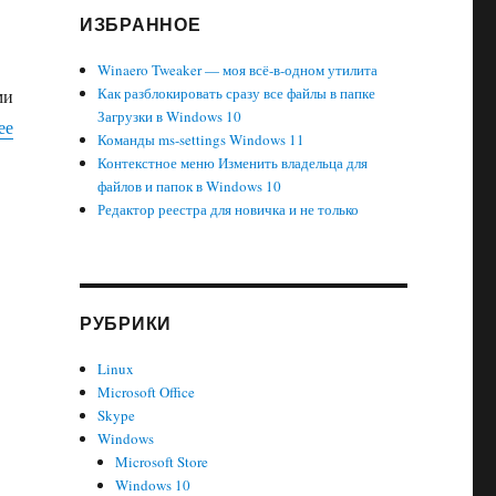
ИЗБРАННОЕ
Winaero Tweaker — моя всё-в-одном утилита
Как разблокировать сразу все файлы в папке
ми
Загрузки в Windows 10
«Активация песочницы (sandbox) для антивируса Защитника 
ее
Команды ms-settings Windows 11
Контекстное меню Изменить владельца для
файлов и папок в Windows 10
Редактор реестра для новичка и не только
РУБРИКИ
Linux
Microsoft Office
Skype
Windows
Microsoft Store
Windows 10