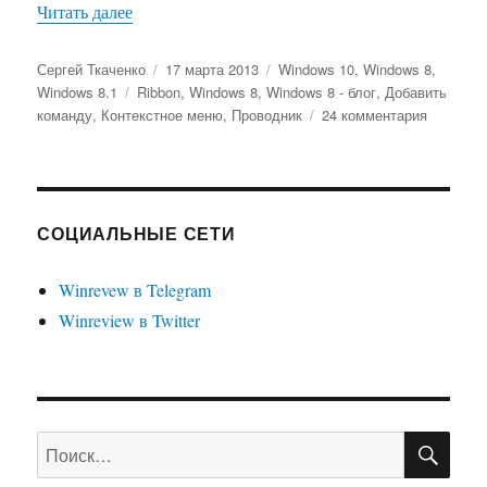
«Как добавить любую команду из Ribbon-лент
Читать далее
Автор
Опубликовано
Рубрики
Сергей Ткаченко
17 марта 2013
Windows 10
,
Windows 8
,
Метки
Windows 8.1
Ribbon
,
Windows 8
,
Windows 8 - блог
,
Добавить
к
команду
,
Контекстное меню
,
Проводник
24 комментария
записи
Как
добавит
любую
команду
СОЦИАЛЬНЫЕ СЕТИ
из
Ribbon-
Winrevew в Telegram
ленты
Winreview в Twitter
Проводн
в
его
контекст
меню
ПО
Искать: