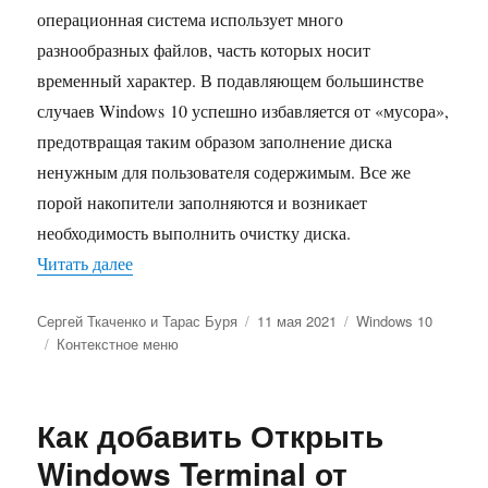
операционная система использует много
разнообразных файлов, часть которых носит
временный характер. В подавляющем большинстве
случаев Windows 10 успешно избавляется от «мусора»,
предотвращая таким образом заполнение диска
ненужным для пользователя содержимым. Все же
порой накопители заполняются и возникает
необходимость выполнить очистку диска.
«Как добавить Очистку диска в контекстное м
Читать далее
Автор
Опубликовано
Рубрики
Сергей Ткаченко и Тарас Буря
11 мая 2021
Windows 10
Метки
Контекстное меню
Как добавить Открыть
Windows Terminal от