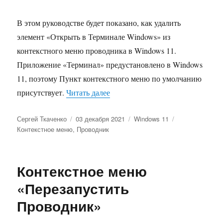
В этом руководстве будет показано, как удалить
элемент «Открыть в Терминале Windows» из
контекстного меню проводника в Windows 11.
Приложение «Терминал» предустановлено в Windows
11, поэтому Пункт контекстного меню по умолчанию
«Как в Windows 11 удалить «От
присутствует.
Читать далее
Автор
Опубликовано
Рубрики
Метки
Сергей Ткаченко
03 декабря 2021
Windows 11
Контекстное меню
,
Проводник
Контекстное меню
«Перезапустить
Проводник»