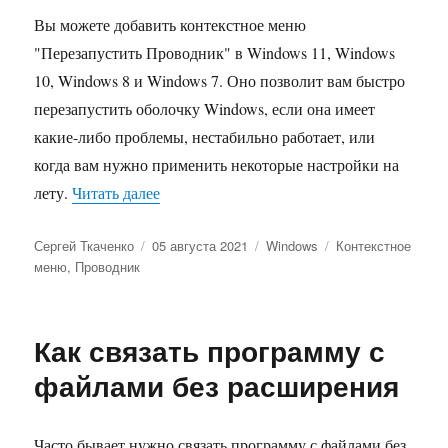
Вы можете добавить контекстное меню
"Перезапустить Проводник" в Windows 11, Windows
10, Windows 8 и Windows 7. Оно позволит вам быстро
перезапустить оболочку Windows, если она имеет
какие-либо проблемы, нестабильно работает, или
когда вам нужно применить некоторые настройки на
«Контекстное меню «Перезапустить Про
лету.
Читать далее
Автор
Опубликовано
Рубрики
Метки
Сергей Ткаченко
05 августа 2021
Windows
Контекстное
меню
,
Проводник
Как связать программу с
файлами без расширения
Часто бывает нужно связать программу с файлами без