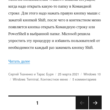
когда надо открыть какую-то папку в Командной
строке. Для этого надо нажать правую кнопку мыши с
зажатой кнопкой Shift, после чего в контекстном меню
появляется кнопка открыть Командную строку или
PowerShell в выбранной папке. Microsoft решила
упростить эту процедуру и избавить пользователей от
необходимости каждый раз зажимать кнопку Shift.
«Как удалить Windows Terminal из меню Прово
Читать далее
Автор
Опубликовано
Рубрики
Сергей Ткаченко и Тарас Буря
25 марта 2021
Windows 10
Метки
к
Windows Terminal
,
Контекстное меню
5 комментариев
записи
Как
удалить
Навигация
Windows
СТРАНИЦА
1
Terminal
из