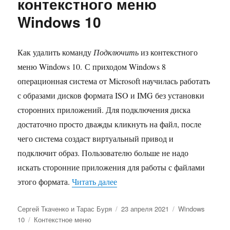
контекстного меню
Windows 10
Как удалить команду
Подключить
из контекстного
меню Windows 10. С приходом Windows 8
операционная система от Microsoft научилась работать
с образами дисков формата ISO и IMG без установки
сторонних приложений. Для подключения диска
достаточно просто дважды кликнуть на файл, после
чего система создаст виртуальный привод и
подключит образ. Пользователю больше не надо
искать сторонние приложения для работы с файлами
«Как удалить команду Подключ
этого формата.
Читать далее
Автор
Опубликовано
Рубрики
Сергей Ткаченко и Тарас Буря
23 апреля 2021
Windows
Метки
10
Контекстное меню