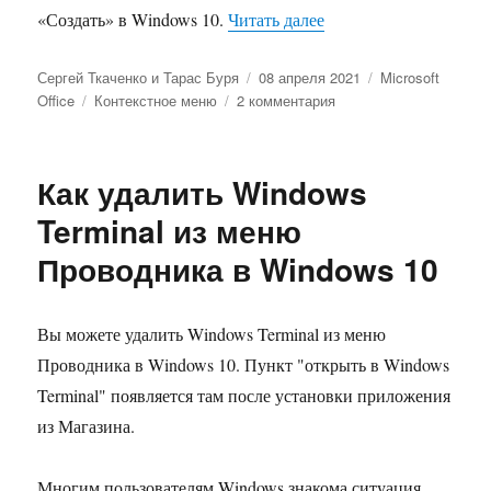
«Как удалить Office 
«Создать» в Windows 10.
Читать далее
Автор
Опубликовано
Рубрики
Сергей Ткаченко и Тарас Буря
08 апреля 2021
Microsoft
Метки
к
Office
Контекстное меню
2 комментария
записи
Как
удалить
Как удалить Windows
Office
2019
Terminal из меню
из
Проводника в Windows 10
меню
Создать
Windows
10
Вы можете удалить Windows Terminal из меню
Проводника в Windows 10. Пункт "открыть в Windows
Terminal" появляется там после установки приложения
из Магазина.
Многим пользователям Windows знакома ситуация,