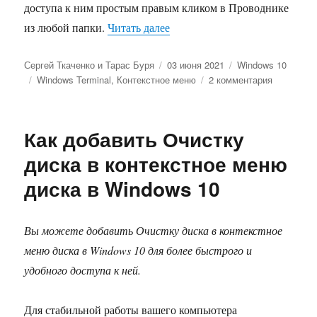
доступа к ним простым правым кликом в Проводнике
«Как добавить профили Windo
из любой папки.
Читать далее
Автор
Опубликовано
Рубрики
Сергей Ткаченко и Тарас Буря
03 июня 2021
Windows 10
Метки
к
Windows Terminal
,
Контекстное меню
2 комментария
записи
Как
добавить
Как добавить Очистку
профили
Windows
диска в контекстное меню
Terminal
диска в Windows 10
в
контекстн
меню
Windows
Вы можете добавить Очистку диска в контекстное
меню диска в Windows 10 для более быстрого и
удобного доступа к ней.
Для стабильной работы вашего компьютера