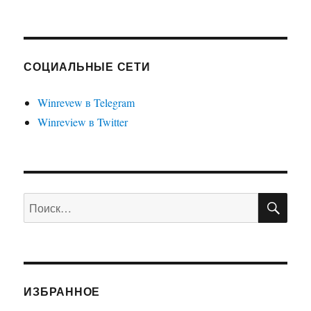
СЛЕД
по
меню
УЮЩ
АЯ
Проводн
записям
СТРА
в
НИЦ
Windows
СОЦИАЛЬНЫЕ СЕТИ
А
10
Winrevew в Telegram
Winreview в Twitter
ПО
Искать:
ИЗБРАННОЕ