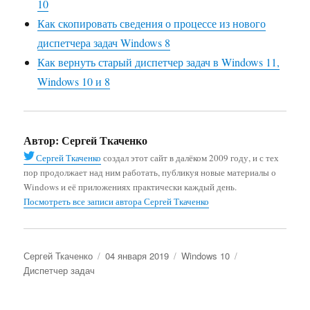
10
Как скопировать сведения о процессе из нового
диспетчера задач Windows 8
Как вернуть старый диспетчер задач в Windows 11,
Windows 10 и 8
Автор:
Сергей Ткаченко
Сергей Ткаченко
создал этот сайт в далёком 2009 году, и с тех
пор продолжает над ним работать, публикуя новые материалы о
Windows и её приложениях практически каждый день.
Посмотреть все записи автора Сергей Ткаченко
Автор
Опубликовано
Рубрики
Метки
Сергей Ткаченко
04 января 2019
Windows 10
Диспетчер задач