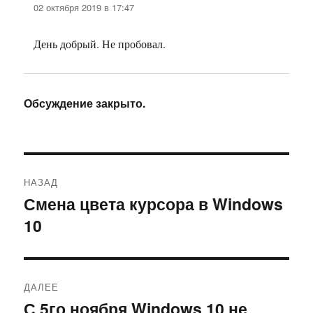
02 октября 2019 в 17:47
День добрый. Не пробовал.
Обсуждение закрыто.
Навигация
НАЗАД
по
Смена цвета курсора в Windows
Предыдущая
10
запись:
записям
ДАЛЕЕ
С 5го ноября Windows 10 не
Следующая