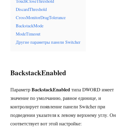
TouchCloseThreshold
DiscardThreshold
CrossMonitorDragTolerance
BackstackMode
ModeTimeout
Другие параметры панели Switcher
BackstackEnabled
BackstackEnabled
Параметр
типа DWORD имеет
значение по умолчанию, равное единице, и
контролирует появление панели Switcher при
подведении указателя к левому верхнему углу. Он
соответствует вот этой настройке: