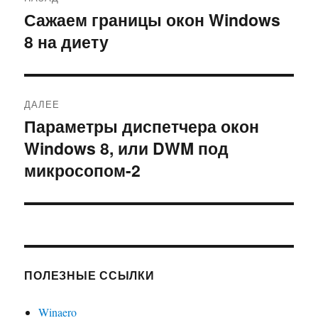
по
Сажаем границы окон Windows
Предыдущая
8 на диету
запись:
записям
ДАЛЕЕ
Параметры диспетчера окон
Следующая
Windows 8, или DWM под
запись:
микросопом-2
ПОЛЕЗНЫЕ ССЫЛКИ
Winaero